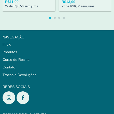
R$11,00
R$13,00
2
x de
R$5,50
sem juros
2
x de
R$6,50
sem juros
NAVEGAÇÃO
Início
Produtos
Curso de Resina
Contato
Trocas e Devoluções
REDES SOCIAIS